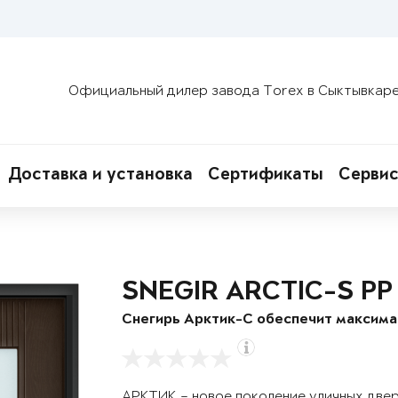
Официальный дилер завода Torex в Сыктывкар
Доставка и установка
Сертификаты
Сервис
SNEGIR ARCTIC-S PP
Снегирь Арктик-С обеспечит максим
АРКТИК – новое поколение уличных две