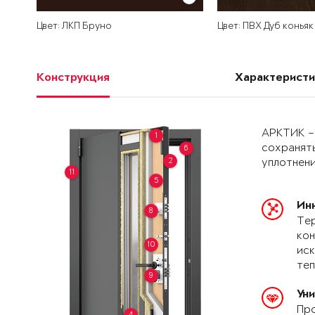
Цвет: ЛКП Бруно
Цвет: ПВХ Дуб коньяк
Конструкция
Характеристи
АРКТИК –
1
сохранять
6
2
уплотнени
11
5
Ин
8
Тер
кон
10
иск
теп
9
Ун
Про
4