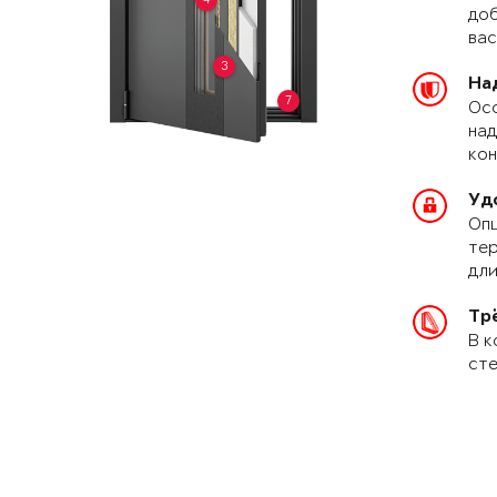
доб
вас
3
На
7
Осо
над
кон
Уд
Опц
тер
дли
Тр
В к
сте