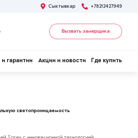
Сыктывкар
+78212427949
Вызвать замерщика
е
 и гарантии
Акции и новости
Где купить
альную светопроницаемость
рей Torex с инновационной технологией