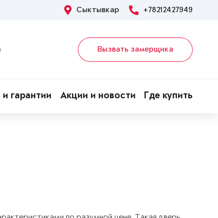
Сыктывкар
+78212427949
Вызвать замерщика
е
 и гарантии
Акции и новости
Где купить
арактеристиками по разумной цене. Такая дверь