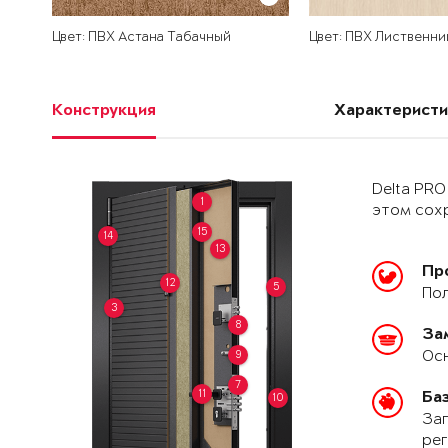
Цвет: ПВХ Астана Табачный
Цвет: ПВХ Лиственни
Конструкция
Характеристи
Delta PRO
1
этом сохр
15
14
13
Пр
12
5
Пол
3
8
За
Осн
9
7
11
Ба
10
Зап
рег