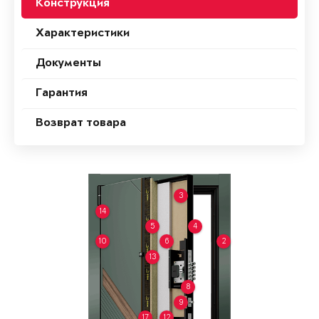
Конструкция
Характеристики
Документы
Гарантия
Возврат товара
3
14
5
4
10
6
2
13
8
9
17
12