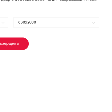
в.
замерщика