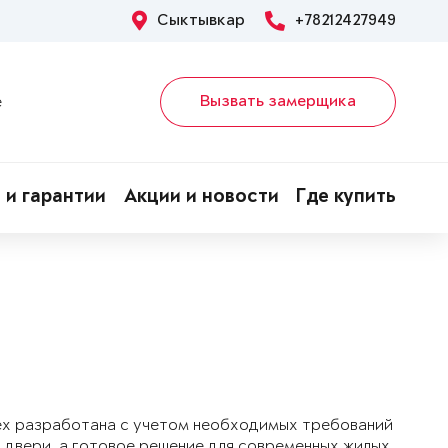
Сыктывкар
+78212427949
Вызвать замерщика
е
 и гарантии
Акции и новости
Где купить
ex разработана с учетом необходимых требований
 двери, а готовое решение для современных жилых,