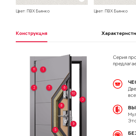
Цвет: ПВХ Бьянко
Цвет: ПВХ Бьянко
Конструкция
Характеристи
Серия пр
предлагае
11
1
ЧЕ
2
7
6
Две
10
вс
3
8
ВЫ
Мул
Это
9
5
БЕ