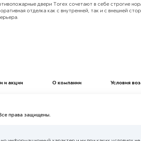
тивопожарные двери Torex сочетают в себе строгие нор
оративная отделка как с внутренней, так и с внешней ст
ерьера.
и и акции
О компании
Условия во
Все права защищены.
ьно информационный характер и ни при каких условиях н