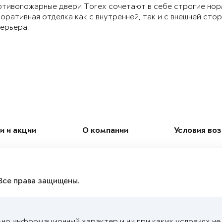
тивопожарные двери Torex сочетают в себе строгие нор
оративная отделка как с внутренней, так и с внешней ст
ерьера.
и и акции
О компании
Условия во
Все права защищены.
ьно информационный характер и ни при каких условиях н