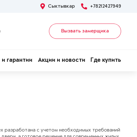
Сыктывкар
+78212427949
Вызвать замерщика
е
 и гарантии
Акции и новости
Где купить
ex разработана с учетом необходимых требований
 двери, а готовое решение для современных жилых,