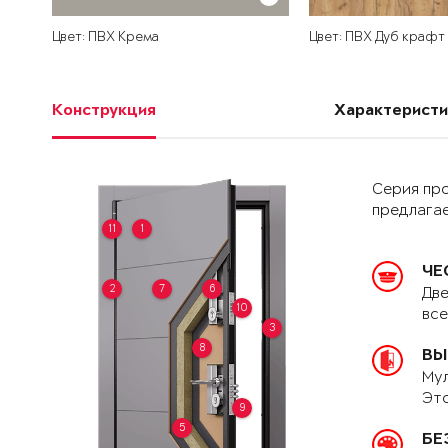
Цвет: ПВХ Крема
Цвет: ПВХ Дуб крафт
Конструкция
Характеристи
Серия пр
предлагае
11
1
ЧЕ
2
7
6
Две
10
вс
3
8
ВЫ
Мул
Это
9
5
БЕ