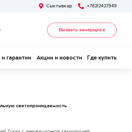
Сыктывкар
+78212427949
Вызвать замерщика
е
 и гарантии
Акции и новости
Где купить
альную светопроницаемость
рей Torex с инновационной технологией