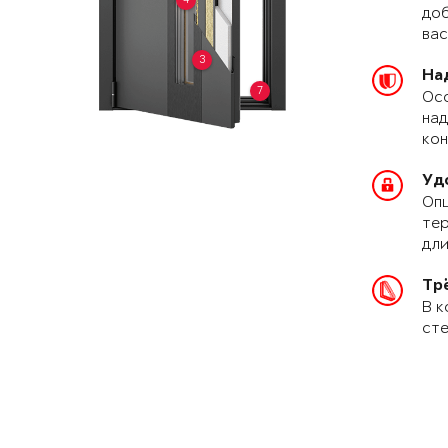
доб
вас
3
На
7
Осо
над
кон
Уд
Опц
тер
дли
Тр
В к
сте