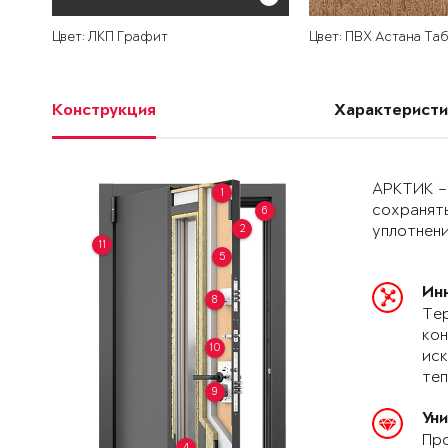
Цвет: ЛКП Графит
Цвет: ПВХ Астана Та
Конструкция
Характеристи
АРКТИК –
1
сохранять
6
2
уплотнени
11
5
Ин
8
Тер
кон
10
иск
теп
9
Ун
Про
4