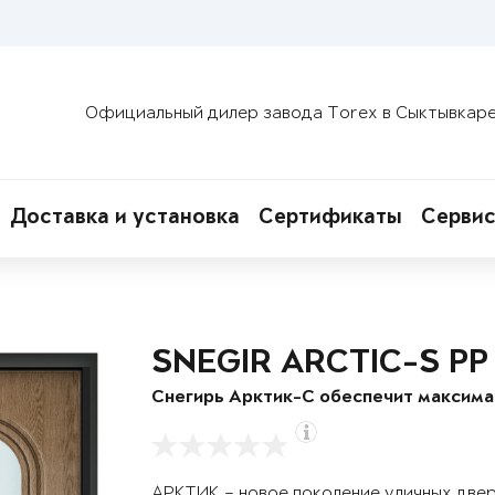
Официальный дилер завода Torex в Сыктывкар
Доставка и установка
Сертификаты
Сервис
SNEGIR ARCTIC-S PP
Снегирь Арктик-С обеспечит максим
АРКТИК – новое поколение уличных две