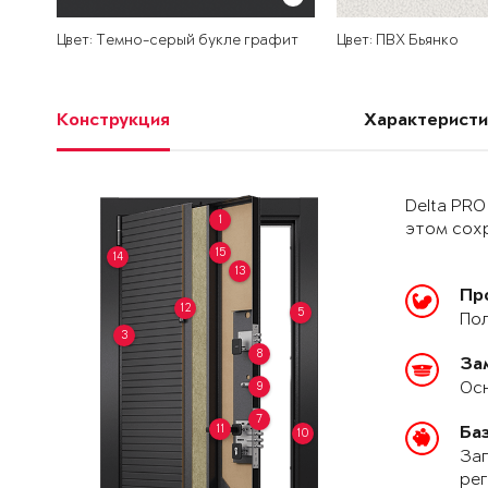
Цвет: Темно-серый букле графит
Цвет: ПВХ Бьянко
Конструкция
Характеристи
Delta PRO
1
этом сохр
15
14
13
Пр
12
5
Пол
3
8
За
Осн
9
7
11
Ба
10
Зап
рег