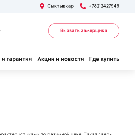
Сыктывкар
+78212427949
Вызвать замерщика
е
 и гарантии
Акции и новости
Где купить
арактеристиками по разумной цене. Такая дверь