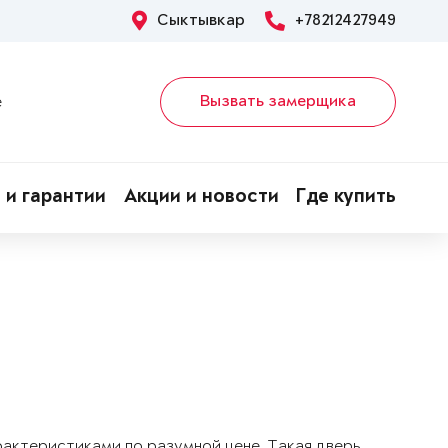
Сыктывкар
+78212427949
Вызвать замерщика
е
 и гарантии
Акции и новости
Где купить
арактеристиками по разумной цене. Такая дверь