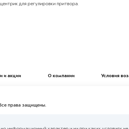
центрик для регулировки притвора.
и и акции
О компании
Условия во
Все права защищены.
ьно информационный характер и ни при каких условиях н