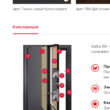
Цвет: Темно-серый букле графит
Цвет: ПВХ Дуб коньяк
Конструкция
Delta 100
1
4
сохранит 
14
8
Пр
13
5
Пол
9
мм 
3
10
За
Осн
12
11
Ба
Зап